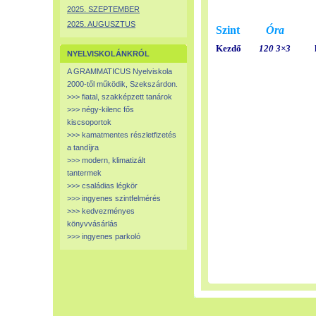
2025. SZEPTEMBER
2025. AUGUSZTUS
Szint
Óra
Kezdő
120
3×3
NYELVISKOLÁNKRÓL
A GRAMMATICUS Nyelviskola
2000-től működik, Szekszárdon.
>>> fiatal, szakképzett tanárok
>>> négy-kilenc fős
kiscsoportok
>>> kamatmentes részletfizetés
a tandíjra
>>> modern, klimatizált
tantermek
>>> családias légkör
>>> ingyenes szintfelmérés
>>> kedvezményes
könyvvásárlás
>>> ingyenes parkoló