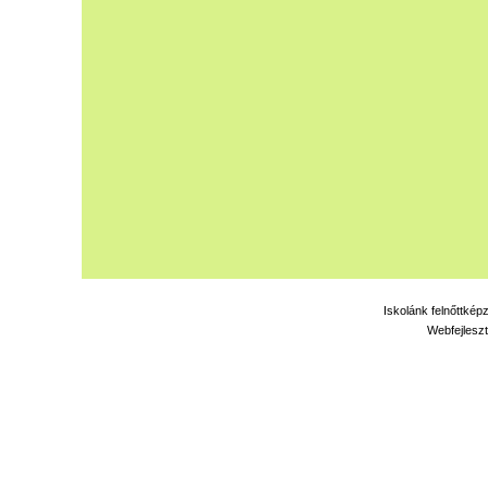
Iskolánk felnőttkép
Webfejleszt