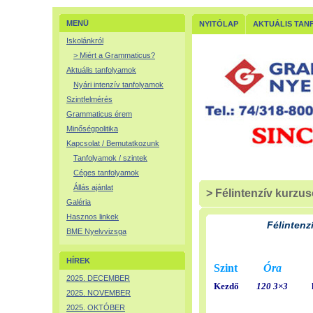
MENÜ
NYITÓLAP
AKTUÁLIS TAN
Iskolánkról
> Miért a Grammaticus?
Aktuális tanfolyamok
Nyári intenzív tanfolyamok
Szintfelmérés
Grammaticus érem
Minőségpolitika
Kapcsolat / Bemutatkozunk
Tanfolyamok / szintek
Céges tanfolyamok
Állás ajánlat
> Félintenzív kurzu
Galéria
Hasznos linkek
Félintenz
BME Nyelvvizsga
HÍREK
Szint
Óra
2025. DECEMBER
Kezdő
120
3×3
2025. NOVEMBER
2025. OKTÓBER