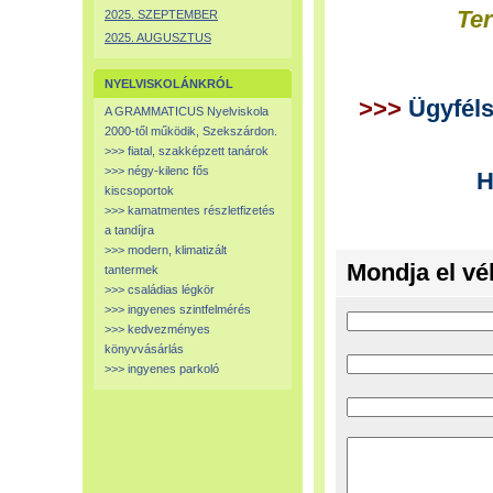
Ter
2025. SZEPTEMBER
2025. AUGUSZTUS
NYELVISKOLÁNKRÓL
>>>
Ügyféls
A GRAMMATICUS Nyelviskola
2000-től működik, Szekszárdon.
>>> fiatal, szakképzett tanárok
>>> négy-kilenc fős
H
kiscsoportok
>>> kamatmentes részletfizetés
a tandíjra
>>> modern, klimatizált
Mondja el vé
tantermek
>>> családias légkör
>>> ingyenes szintfelmérés
>>> kedvezményes
könyvvásárlás
>>> ingyenes parkoló