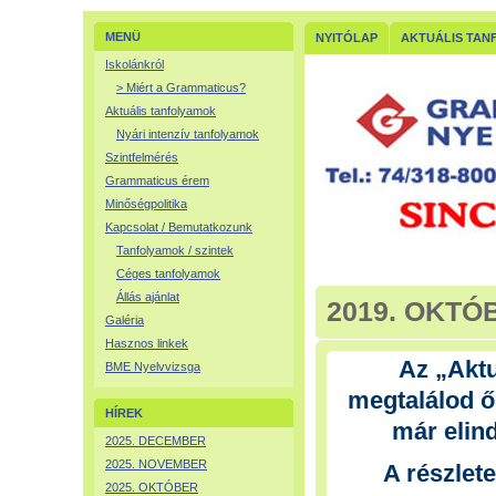
MENÜ
NYITÓLAP
AKTUÁLIS TAN
Iskolánkról
> Miért a Grammaticus?
Aktuális tanfolyamok
Nyári intenzív tanfolyamok
Szintfelmérés
Grammaticus érem
Minőségpolitika
Kapcsolat / Bemutatkozunk
Tanfolyamok / szintek
Céges tanfolyamok
Állás ajánlat
2019. OKTÓ
Galéria
Hasznos linkek
Az „Aktu
BME Nyelvvizsga
megtalálod ős
HÍREK
már elind
2025. DECEMBER
2025. NOVEMBER
A részlet
2025. OKTÓBER