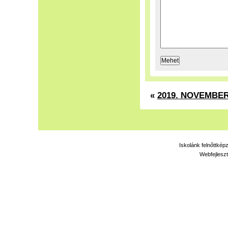
«
2019. NOVEMBE
Iskolánk felnőttkép
Webfejleszt