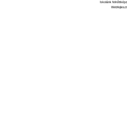
Iskolánk felnőttkép
Webfejleszt