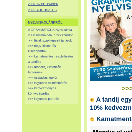
2025. SZEPTEMBER
2025. AUGUSZTUS
NYELVISKOLÁNKRÓL
A GRAMMATICUS Nyelviskola
2000-től működik, Szekszárdon.
>>> fiatal, szakképzett tanárok
>>> négy-kilenc fős
kiscsoportok
>>> kamatmentes részletfizetés
a tandíjra
>>> modern, klimatizált
tantermek
>>> családias légkör
>>> ingyenes szintfelmérés
>>>
>>> kedvezményes
könyvvásárlás
A tandíj egy
>>> ingyenes parkoló
10% kedvez
Kamatmentes