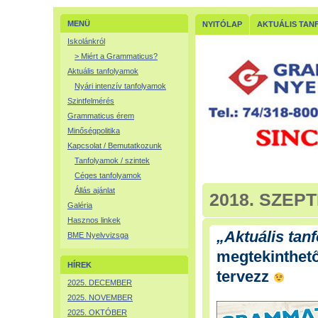
MENÜ
NYITÓLAP
AKTUÁLIS TAN
Iskolánkról
> Miért a Grammaticus?
Aktuális tanfolyamok
Nyári intenzív tanfolyamok
Szintfelmérés
Grammaticus érem
Minőségpolitika
Kapcsolat / Bemutatkozunk
Tanfolyamok / szintek
Céges tanfolyamok
Állás ajánlat
2018. SZEP
Galéria
Hasznos linkek
„Aktuális tan
BME Nyelvvizsga
megtekinthet
HÍREK
tervezz
2025. DECEMBER
2025. NOVEMBER
2025. OKTÓBER