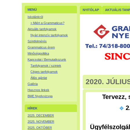
MENÜ
NYITÓLAP
AKTUÁLIS TAN
Iskolánkról
> Miért a Grammaticus?
Aktuális tanfolyamok
Nyári intenzív tanfolyamok
Szintfelmérés
Grammaticus érem
Minőségpolitika
Kapcsolat / Bemutatkozunk
Tanfolyamok / szintek
Céges tanfolyamok
Állás ajánlat
2020. JÚLIU
Galéria
Hasznos linkek
Tervezz,
BME Nyelvvizsga
2.
HÍREK
2025. DECEMBER
2025. NOVEMBER
Ügyfélszolgál
2025. OKTÓBER