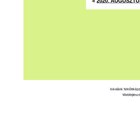
«
2020. AUGUSZTU
Iskolánk felnőttkép
Webfejleszt