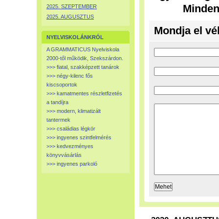
Minden
2025. SZEPTEMBER
2025. AUGUSZTUS
Mondja el vé
NYELVISKOLÁNKRÓL
A GRAMMATICUS Nyelviskola
2000-től működik, Szekszárdon.
>>> fiatal, szakképzett tanárok
>>> négy-kilenc fős
kiscsoportok
>>> kamatmentes részletfizetés
a tandíjra
>>> modern, klimatizált
tantermek
>>> családias légkör
>>> ingyenes szintfelmérés
>>> kedvezményes
könyvvásárlás
>>> ingyenes parkoló