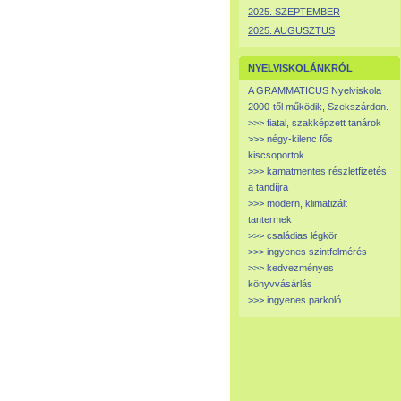
2025. SZEPTEMBER
2025. AUGUSZTUS
NYELVISKOLÁNKRÓL
A GRAMMATICUS Nyelviskola
2000-től működik, Szekszárdon.
>>> fiatal, szakképzett tanárok
>>> négy-kilenc fős
kiscsoportok
>>> kamatmentes részletfizetés
a tandíjra
>>> modern, klimatizált
tantermek
>>> családias légkör
>>> ingyenes szintfelmérés
>>> kedvezményes
könyvvásárlás
>>> ingyenes parkoló