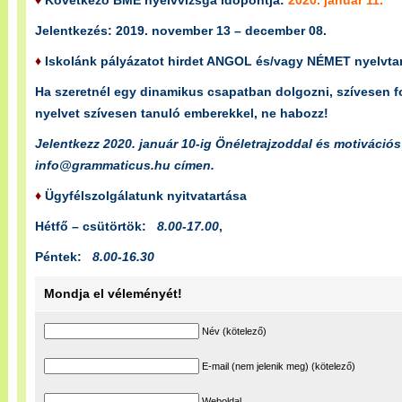
♦
Következő BME nyelvvizsga időpontja:
2020. január 11.
Jelentkezés: 2019. november 13 – december 08.
♦
Iskolánk pályázatot hirdet ANGOL és/vagy NÉMET nyelvtan
Ha szeretnél egy dinamikus csapatban dolgozni, szívesen f
nyelvet szívesen tanuló emberekkel, ne habozz!
Jelentkezz 2020. január 10-ig Önéletrajzoddal és motivációs
info@grammaticus.hu címen.
♦
Ügyfélszolgálatunk nyitvatartása
Hétfő – csütörtök:
8.00-17.00
,
Péntek:
8.00-16.30
Mondja el véleményét!
Név (kötelező)
E-mail (nem jelenik meg) (kötelező)
Weboldal