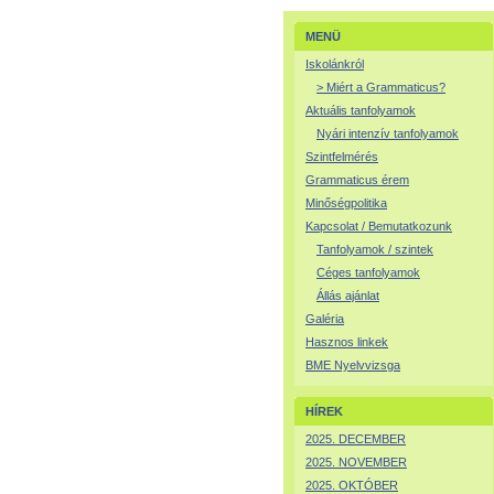
MENÜ
Iskolánkról
> Miért a Grammaticus?
Aktuális tanfolyamok
Nyári intenzív tanfolyamok
Szintfelmérés
Grammaticus érem
Minőségpolitika
Kapcsolat / Bemutatkozunk
Tanfolyamok / szintek
Céges tanfolyamok
Állás ajánlat
Galéria
Hasznos linkek
BME Nyelvvizsga
HÍREK
2025. DECEMBER
2025. NOVEMBER
2025. OKTÓBER