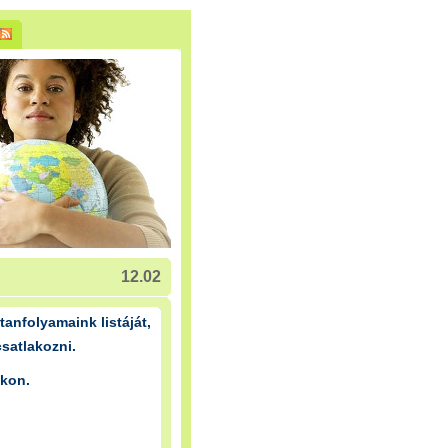
12.02
tanfolyamaink listáját,
satlakozni.
nkon.