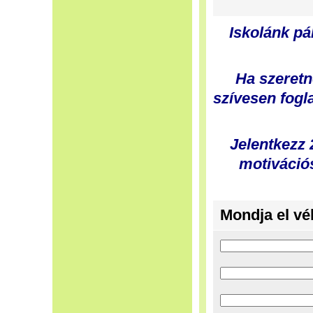
Iskolánk p
Ha szeretn
szívesen fogl
Jelentkezz 
motiváció
Mondja el vé