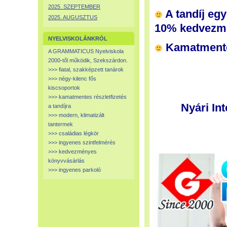
2025. SZEPTEMBER
A tandíj egy
2025. AUGUSZTUS
10% kedvezm
NYELVISKOLÁNKRÓL
Kamatmentes
A GRAMMATICUS Nyelviskola
2000-től működik, Szekszárdon.
>>> fiatal, szakképzett tanárok
>>> négy-kilenc fős
kiscsoportok
>>> kamatmentes részletfizetés
Nyári In
a tandíjra
>>> modern, klimatizált
tantermek
>>> családias légkör
>>> ingyenes szintfelmérés
>>> kedvezményes
könyvvásárlás
>>> ingyenes parkoló