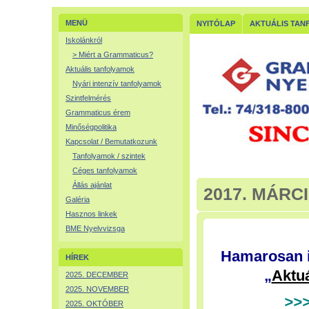
MENÜ
NYITÓLAP
AKTUÁLIS TAN
Iskolánkról
> Miért a Grammaticus?
Aktuális tanfolyamok
Nyári intenzív tanfolyamok
Szintfelmérés
Grammaticus érem
Minőségpolitika
Kapcsolat / Bemutatkozunk
Tanfolyamok / szintek
Céges tanfolyamok
Állás ajánlat
2017. MÁRC
Galéria
Hasznos linkek
BME Nyelvvizsga
Hamarosan i
HÍREK
„
Aktuá
2025. DECEMBER
2025. NOVEMBER
>>>
2025. OKTÓBER