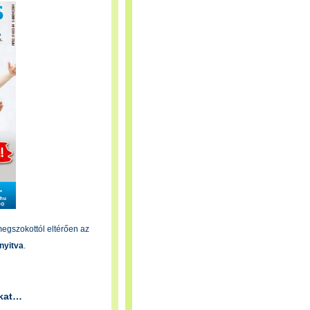
megszokottól eltérően az
 nyitva
.
ókat…