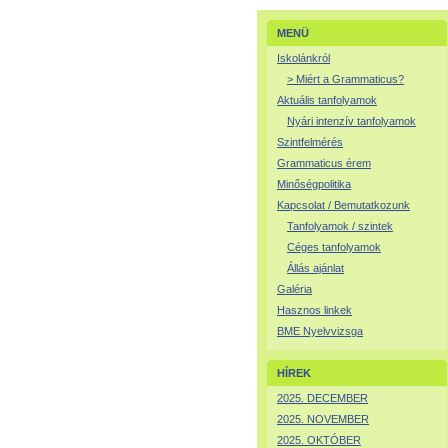
MENÜ
Iskolánkról
> Miért a Grammaticus?
Aktuális tanfolyamok
Nyári intenzív tanfolyamok
Szintfelmérés
Grammaticus érem
Minőségpolitika
Kapcsolat / Bemutatkozunk
Tanfolyamok / szintek
Céges tanfolyamok
Állás ajánlat
Galéria
Hasznos linkek
BME Nyelvvizsga
HÍREK
2025. DECEMBER
2025. NOVEMBER
2025. OKTÓBER