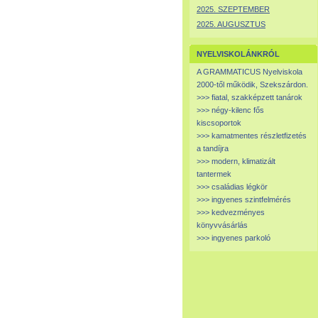
2025. SZEPTEMBER
2025. AUGUSZTUS
NYELVISKOLÁNKRÓL
A GRAMMATICUS Nyelviskola
2000-től működik, Szekszárdon.
>>> fiatal, szakképzett tanárok
>>> négy-kilenc fős
kiscsoportok
>>> kamatmentes részletfizetés
a tandíjra
>>> modern, klimatizált
tantermek
>>> családias légkör
>>> ingyenes szintfelmérés
>>> kedvezményes
könyvvásárlás
>>> ingyenes parkoló