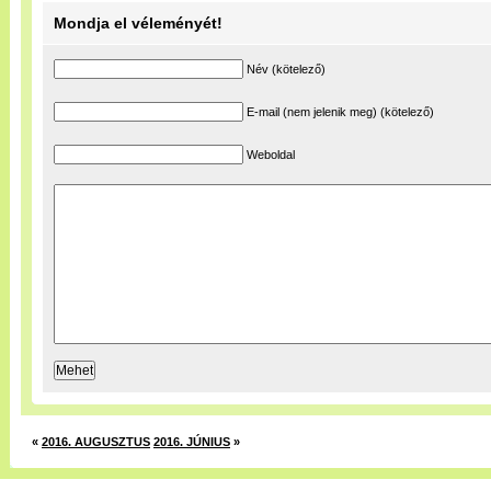
Mondja el véleményét!
Név (kötelező)
E-mail (nem jelenik meg) (kötelező)
Weboldal
«
2016. AUGUSZTUS
2016. JÚNIUS
»