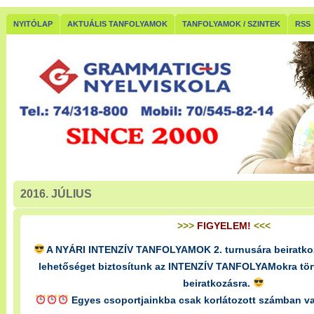
NYITÓLAP
AKTUÁLIS TANFOLYAMOK
TANFOLYAMOK / SZINTEK
RSS
2016. JÚLIUS
>>>
FIGYELEM!
<<<
A NYÁRI INTENZÍV TANFOLYAMOK 2. turnusára beiratko
lehetőséget biztosítunk az INTENZÍV TANFOLYAMokra tö
beiratkozásra.
Egyes csoportjainkba csak korlátozott számban v