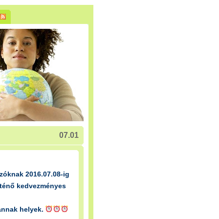
07.01
zóknak 2016.07.08-ig
rténő kedvezményes
annak helyek.