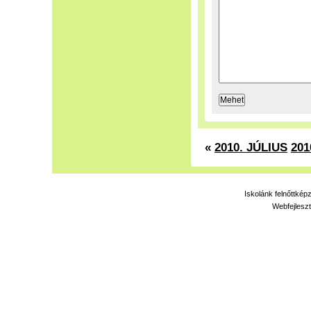
«
2010. JÚLIUS
201
Iskolánk felnőttkép
Webfejleszt