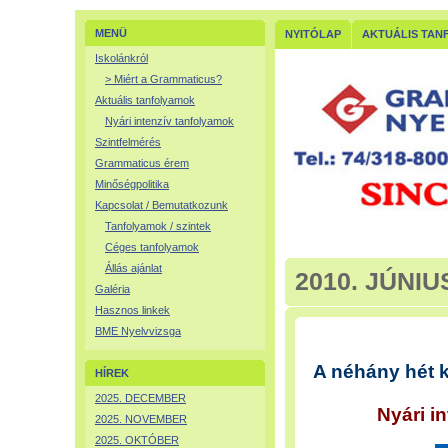
MENÜ
NYITÓLAP
AKTUÁLIS TAN
Iskolánkról
> Miért a Grammaticus?
Aktuális tanfolyamok
Nyári intenzív tanfolyamok
Szintfelmérés
Grammaticus érem
Minőségpolitika
Kapcsolat / Bemutatkozunk
Tanfolyamok / szintek
Céges tanfolyamok
Állás ajánlat
2010. JÚNIU
Galéria
Hasznos linkek
BME Nyelvvizsga
A néhány hét 
HÍREK
2025. DECEMBER
Nyári i
2025. NOVEMBER
2025. OKTÓBER