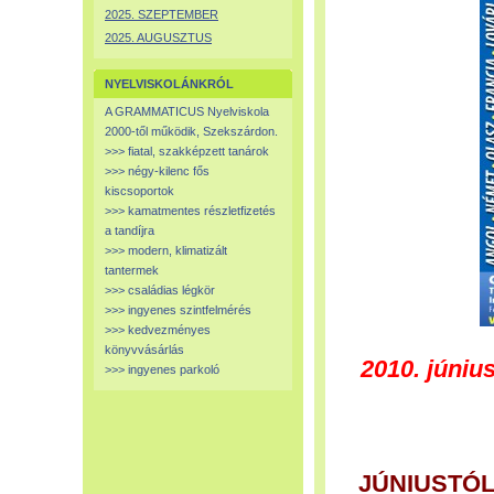
2025. SZEPTEMBER
2025. AUGUSZTUS
NYELVISKOLÁNKRÓL
A GRAMMATICUS Nyelviskola
2000-től működik, Szekszárdon.
>>> fiatal, szakképzett tanárok
>>> négy-kilenc fős
kiscsoportok
>>> kamatmentes részletfizetés
a tandíjra
>>> modern, klimatizált
tantermek
>>> családias légkör
>>> ingyenes szintfelmérés
>>> kedvezményes
könyvvásárlás
2010. júniu
>>> ingyenes parkoló
JÚNIUSTÓ