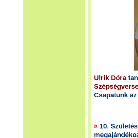
Ulrik Dóra
tan
Szépségvers
Csapatunk az 
¤
10. Születé
megajándéko