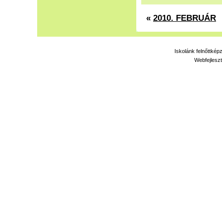
«
2010. FEBRUÁR
Iskolánk felnőttkép
Webfejleszt