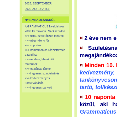
2025. SZEPTEMBER
2025. AUGUSZTUS
NYELVISKOLÁNKRÓL
A GRAMMATICUS Nyelviskola
2000-től működik, Szekszárdon.
>>> fiatal, szakképzett tanárok
¤
2 éve nem em
>>> négy-kilenc fős
kiscsoportok
¤
Születésn
>>> kamatmentes részletfizetés
megajándéko
a tandíjra
>>> modern, klimatizált
¤
Minden 10. 
tantermek
>>> családias légkör
kedvezmén
>>> ingyenes szintfelmérés
>>> kedvezményes
tankönyvcsom
könyvvásárlás
tartó, tollkész
>>> ingyenes parkoló
¤
10 naponta
közül, aki 
Grammaticus 