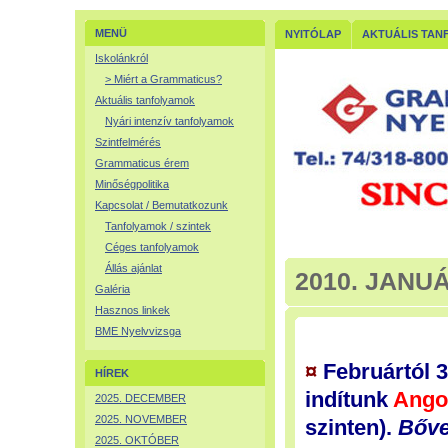
MENÜ
NYITÓLAP
AKTUÁLIS TAN
Iskolánkról
> Miért a Grammaticus?
Aktuális tanfolyamok
Nyári intenzív tanfolyamok
Szintfelmérés
Grammaticus érem
Minőségpolitika
Kapcsolat / Bemutatkozunk
Tanfolyamok / szintek
Céges tanfolyamok
Állás ajánlat
2010. JANU
Galéria
Hasznos linkek
BME Nyelvvizsga
¤
Februártól
3
HÍREK
indítunk
Ango
2025. DECEMBER
2025. NOVEMBER
szinten)
.
Bőve
2025. OKTÓBER